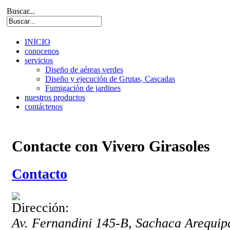
Buscar...
INICIO
conocenos
servicios
Diseño de aéreas verdes
Diseño y ejecución de Grutas, Cascadas
Fumigación de jardines
nuestros productos
contáctenos
Contacte con Vivero Girasoles
Contacto
Av. Fernandini 145-B, Sachaca
Arequip