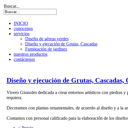
Buscar...
INICIO
conocenos
servicios
Diseño de aéreas verdes
Diseño y ejecución de Grutas, Cascadas
Fumigación de jardines
nuestros productos
contáctenos
Diseño y ejecución de Grutas, Cascadas, 
Vivero Girasoles dedicada a crear entornos artísticos con piedras y 
requiera.
Decoramos con plantas ornamentales, de acuerdo al diseño y a la arq
Contamos con personal calificado para la elaboración de los diseños
< Previo