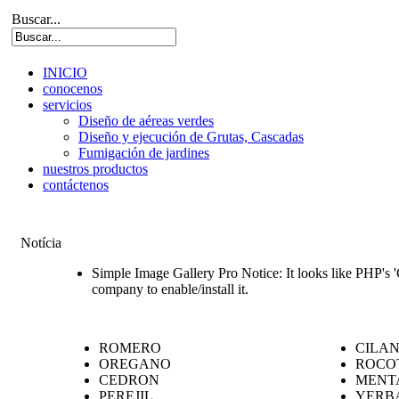
Buscar...
INICIO
conocenos
servicios
Diseño de aéreas verdes
Diseño y ejecución de Grutas, Cascadas
Fumigación de jardines
nuestros productos
contáctenos
Notícia
Simple Image Gallery Pro Notice: It looks like PHP's '
company to enable/install it.
ROMERO
CILA
OREGANO
ROCO
CEDRON
MENT
PEREJIL
YERB