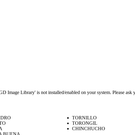
GD Image Library' is not installed/enabled on your system. Please ask 
NDRO
TORNILLO
TO
TORONGIL
A
CHINCHUCHO
A BUENA