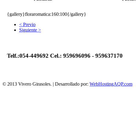
{gallery}floraromatica:160:100{/gallery}
< Previo
Siguiente >
Telf.:054-449692
Cel.: 959696096 - 959637170
© 2013 Vivero Girasoles. | Desarrollado por:
WebHostingAQP.com